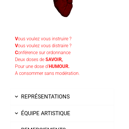
V
ous voulez vous instruire ?
V
ous voulez vous distraire ?
C
onférence sur ordonnance
D
eux doses de
SAVOIR,
P
our une dose d’
HUMOUR.
A
consommer sans modération.
REPRÉSENTATIONS
ÉQUIPE ARTISTIQUE