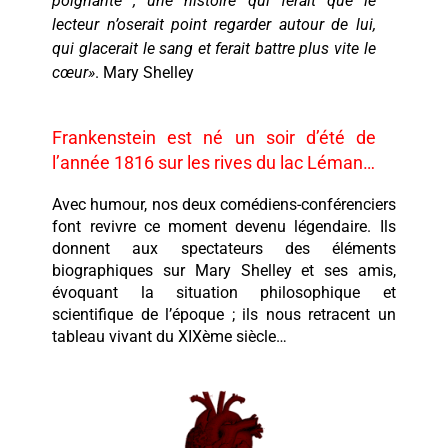
poignante ; une histoire qui ferait que le
lecteur n’oserait point regarder autour de lui,
qui glacerait le sang et ferait battre plus vite le
cœur»
. Mary Shelley
Frankenstein est né un soir d’été de
l’année 1816 sur les rives du lac Léman…
Avec humour, nos deux comédiens-conférenciers
font revivre ce moment devenu légendaire. Ils
donnent aux spectateurs des éléments
biographiques
sur
Mary Shelley et s
es
amis
,
évoquant la situation philosophique et
scientifique de l’époque ; i
ls nous
re
trace
nt
un
tableau vivant du XIXème siècle…