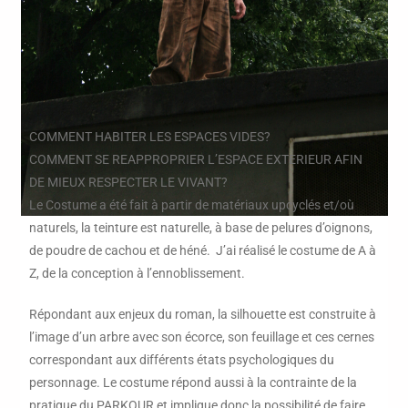
COMMENT HABITER LES ESPACES VIDES?
COMMENT SE REAPPROPRIER L’ESPACE EXTERIEUR AFIN
DE MIEUX RESPECTER LE VIVANT?
Le Costume a été fait à partir de matériaux upcyclés et/où
naturels, la teinture est naturelle, à base de pelures d’oignons,
de poudre de cachou et de héné. J’ai réalisé le costume de A à
Z, de la conception à l’ennoblissement.
Répondant aux enjeux du roman, la silhouette est construite à
l’image d’un arbre avec son écorce, son feuillage et ces cernes
correspondant aux différents états psychologiques du
personnage. Le costume répond aussi à la contrainte de la
pratique du PARKOUR et implique donc la possibilité de faire