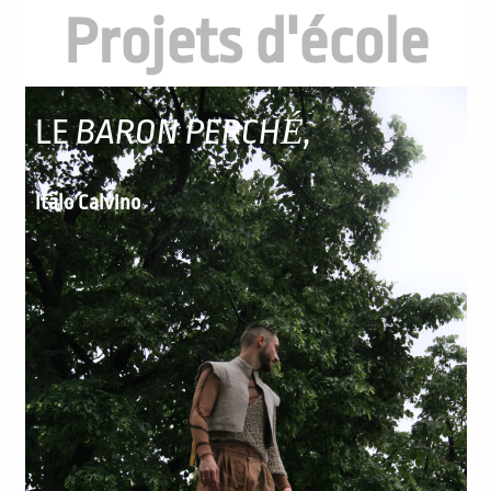
Projets d'école
É
LE
BARON PERCH
,
Italo Calvino