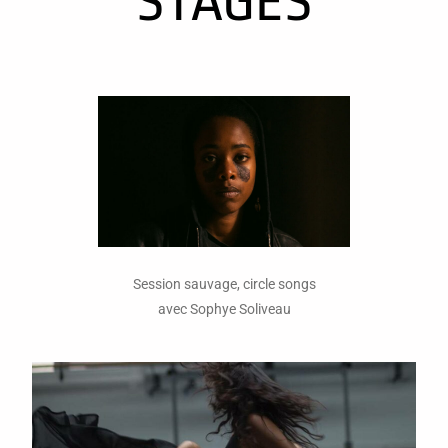
STAGES
Session sauvage, circle songs
avec Sophye Soliveau